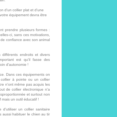
 d'un collier plat et d'une
 votre équipement devra être
ent prendre plusieurs formes :
celles-ci, sans ces motivations,
tion de confiance avec son animal
 différents endroits et divers
portant est qu'il fasse des
soin d'autonomie !
ance. Dans ces équipements on
 collier à pointe ou un collier
ître n'ont même pas acquis les
t de collier électronique n'a
disproportionnée et surtout non
 mais un outil éducatif !
'utiliser un collier sanitaire
s aussi habituer le chien au tir