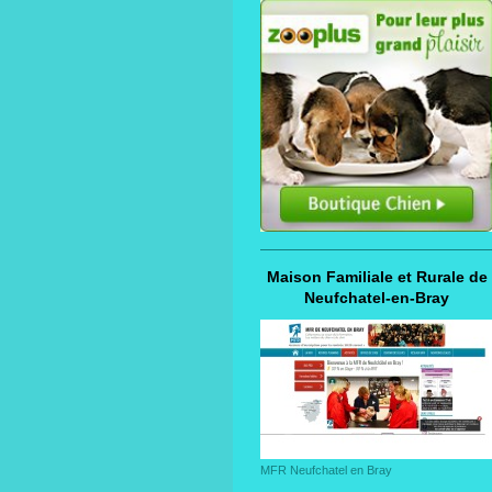
Maison Familiale et Rurale de
Neufchatel-en-Bray
MFR Neufchatel en Bray