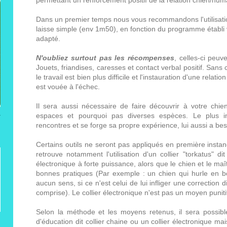
Dans un premier temps nous vous recommandons l'utilisation
laisse simple (env 1m50), en fonction du programme établi
adapté.
N'oubliez surtout pas les récompenses
, celles-ci peuv
Jouets, friandises, caresses et contact verbal positif. Sans 
le travail est bien plus difficile et l'instauration d'une rela
est vouée à l'échec.
Il sera aussi nécessaire de faire découvrir à votre chien
espaces et pourquoi pas diverses espèces. Le plus im
rencontres et se forge sa propre expérience, lui aussi a be
Certains outils ne seront pas appliqués en première inst
retrouve notamment l'utilisation d'un collier "torkatus" dit
électronique à forte puissance, alors que le chien et le ma
bonnes pratiques (Par exemple : un chien qui hurle en bou
aucun sens, si ce n'est celui de lui infliger une correction 
comprise). Le collier électronique n'est pas un moyen punitif
Selon la méthode et les moyens retenus, il sera possible d
d'éducation dit collier chaine ou un collier électronique mai