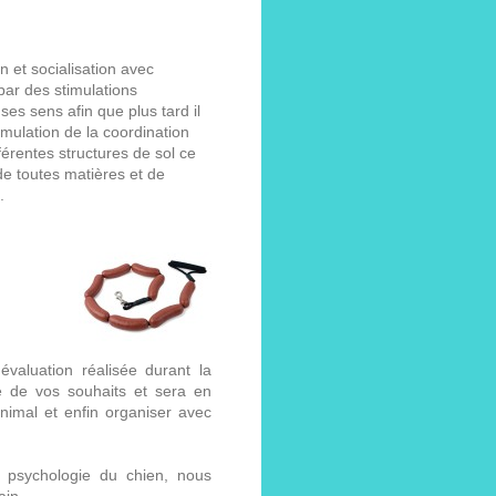
et socialisation avec
ar des stimulations
ses sens afin que plus tard il
timulation de la coordination
férentes structures de sol ce
de toutes matières et de
s.
évaluation réalisée durant la
e de vos souhaits et sera en
imal et enfin organiser avec
la psychologie du chien, nous
ain.